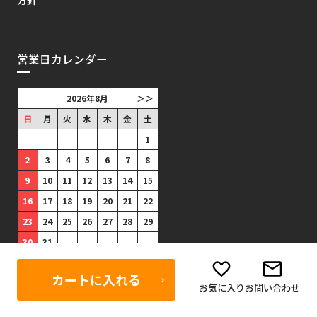
営業日カレンダー
2026年8月
＞＞
日
月
火
水
木
金
土
1
2
3
4
5
6
7
8
9
10
11
12
13
14
15
16
17
18
19
20
21
22
23
24
25
26
27
28
29
30
31
■
は出荷がありません。(祝日
カートに入れる
は出荷あり)
お気に入り
お問い合わせ