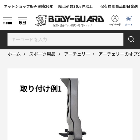
ネットショップ販売
実績26年
総出荷数
30万件以上
保有在庫商品
即日発送
menu
履歴
防犯・護身グッズ販売の専門ショップ
ホーム
スポーツ用品
アーチェリー
アーチェリーのオプ