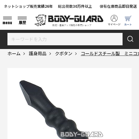
ネットショップ販売
実績26年
総出荷数
30万件以上
保有在庫商品
即日発送
menu
履歴
防犯・護身グッズ販売の専門ショップ
ホーム
護身用品
クボタン
コールドスチール製 ミニコガ