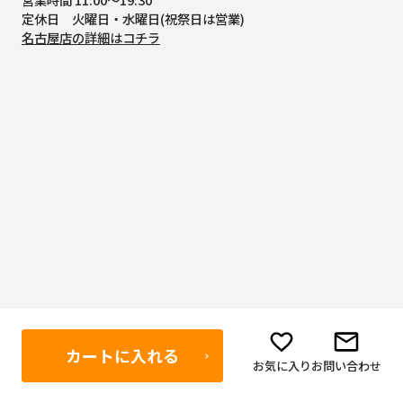
定休日 火曜日・水曜日(祝祭日は営業)
名古屋店の詳細はコチラ
ボディーガード仙台アンテナショップ
〒984-0051
カートに入れる
お気に入り
お問い合わせ
宮城県仙台市若林区新寺3-1-14 菊地ビル 西武企画株式会社 東
北支店内