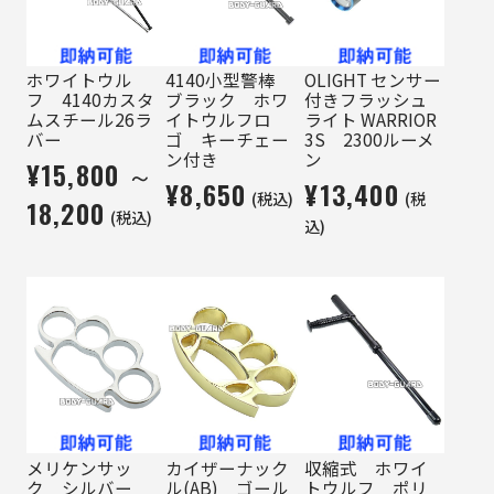
ホワイトウル
4140小型警棒
OLIGHT センサー
フ 4140カスタ
ブラック ホワ
付きフラッシュ
ムスチール26ラ
イトウルフロ
ライト WARRIOR
バー
ゴ キーチェー
3S 2300ルーメ
ン付き
ン
¥15,800 ～
¥8,650
¥13,400
(税込)
(税
18,200
(税込)
込)
メリケンサッ
カイザーナック
収縮式 ホワイ
ク シルバー
ル(AB) ゴール
トウルフ ポリ