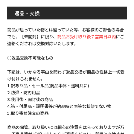
返品・交換
商品が思っていた物とは違っていた等、お客様のご都合の場合
でも、【未開封】に限り、
商品お受け取り後７営業日以内
にご
連絡くだされば交換対応いたします。
◯返品交換不可能なもの
下記は、いかなる事由を問わず返品交換が商品の性格上一切受
け付けられません。
1.訳あり品・セール品(商品本体・送料共に)
2.防弾・防刃用品
3.使用後・開封後の商品
4.箱・付属品・説明書等が納品時と同等な状態でない物
5.取り寄せ注文の商品
商品の保管、取り扱いには細心の注意をはらっておりますが万
一不良品等がございましたらご連絡ください。新品と交換させ