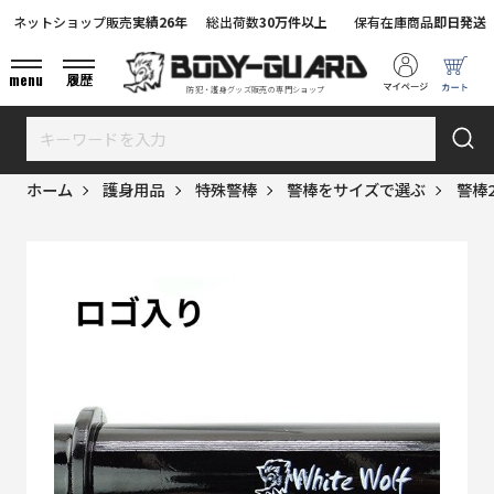
ネットショップ販売
実績26年
総出荷数
30万件以上
保有在庫商品
即日発送
menu
履歴
防犯・護身グッズ販売の専門ショップ
ホーム
護身用品
特殊警棒
警棒をサイズで選ぶ
警棒