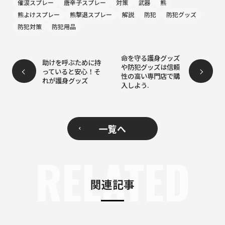
催涙スプレー
唐辛子スプレー
対策
武器
熊
熊よけスプレー
熊撃退スプレー
解説
防犯
防犯グッズ
防犯対策
防犯用品
命を守る護身グッズ
助けを呼ぶために持
や防犯グッズは信頼
っていると安心！そ
性の高い専門店で購
れが護身グッズ
入しよう.
一覧へ
RELATED
関連記事