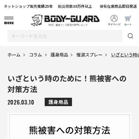
ネットショップ販売
実績25年
総出荷数
30万件以上
保有在庫商品
即日発送
menu
防犯・護身グッズ販売の専門ショップ
ホーム
コラム
護身用品
催涙スプレー
いざという時
いざという時のために！熊被害への
対策方法
2026.03.10
護身用品