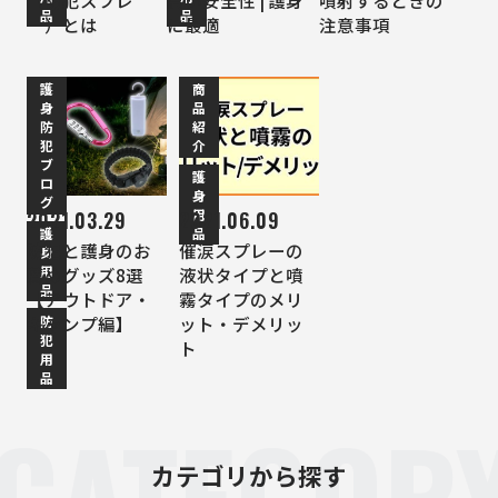
（防犯スプレ
高い安全性 | 護身
噴射するときの
品
品
ー）とは
に最適
注意事項
護
商
身
品
防
紹
犯
介
ブ
護
ロ
身
グ
用
2021.03.29
2021.06.09
護
品
防犯と護身のお
催涙スプレーの
身
用
薦めグッズ8選
液状タイプと噴
品
【アウトドア・
霧タイプのメリ
防
キャンプ編】
ット・デメリッ
犯
ト
用
品
CATEGOR
カテゴリから探す