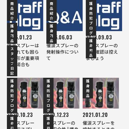
商
商
護
品
品
身
紹
紹
防
介
介
犯
ブ
護
護
ロ
身
身
グ
用
用
2015.01.23
2016.06.03
2018.09.03
品
品
護
催涙スプレーは
催涙スプレーの
催涙スプレーの
身
ス
用
見られても困ら
発射操作につい
動作確認は控え
タ
品
ない形が重要項
て
ましょう
ッ
フ
目な場合も
日
記
護
護
護
身
身
身
防
防
用
犯
犯
品
ブ
ブ
ロ
ロ
グ
グ
2020.10.23
2020.12.23
2021.01.20
護
護
催涙スプレー
催涙スプレーの
催涙スプレーを
身
身
用
用