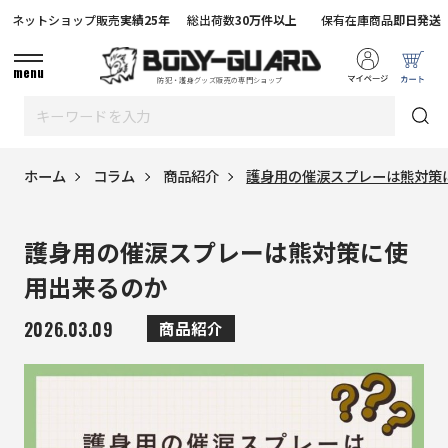
ネットショップ販売
実績25年
総出荷数
30万件以上
保有在庫商品
即日発送
menu
防犯・護身グッズ販売の専門ショップ
ホーム
コラム
商品紹介
護身用の催涙スプレーは熊対策
護身用の催涙スプレーは熊対策に使
用出来るのか
2026.03.09
商品紹介