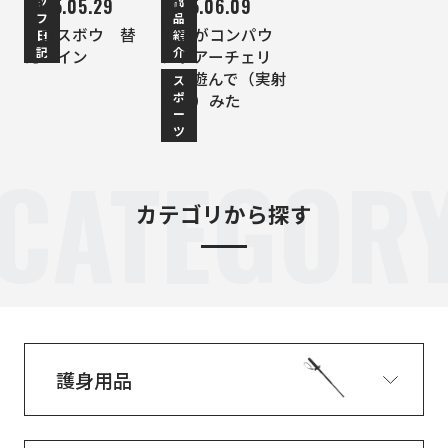
ッ
商
2015.05.29
2015.06.09
フ
品
クロスボウ 替
社員がコンパウ
日
紹
記
介
えベイン
ンドアーチェリ
ーで遊んで（実射
ス
ポ
して）みた
ー
ツ
CATEGOR
カテゴリから探す
護身用品