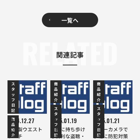
一覧へ
RELATED
関連記事
ス
商
商
タ
品
品
ッ
紹
紹
フ
介
介
日
ス
ス
記
タ
タ
商
ッ
ッ
2014.12.27
2015.01.19
2015.01.21
品
フ
フ
本革製ウエスト
手軽に持ち歩け
ダミーカメラで
紹
日
日
介
記
記
ポーチ
る便利な盗聴・
手軽に防犯対策