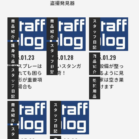
盗撮発見器
商
商
ス
品
品
タ
紹
紹
ッ
介
介
フ
日
護
ス
記
身
タ
用
ッ
商
2015.01.23
2015.01.28
2015.01.29
品
フ
品
催涙スプレーは
珍しいスタンガ
防犯設備が整っ
日
紹
ス
記
介
見られても困ら
ン入荷！
ているように見
タ
ない形が重要項
える家は空き巣
ッ
防
フ
犯
目な場合も
は避けます
日
用
記
品
商
ス
品
タ
紹
ッ
介
フ
日
ス
記
タ