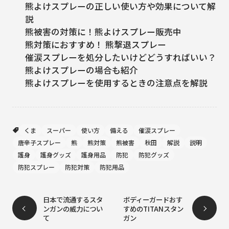
熊よけスプレーの正しい使い方や効果について解
説
熊被害の対策に！熊よけスプレー販売中
熊対策におすすめ！ 熊撃退スプレー
催涙スプレーを処分したいけどどうすればいい？
熊よけスプレーの場合も紹介
熊よけスプレーを使用するときの注意点を解説
くま
スーパー
使い方
備える
催涙スプレー
唐辛子スプレー
熊
熊対策
熊被害
秋田
解説
説明
護身
護身グッズ
護身用品
防犯
防犯グッズ
防犯スプレー
防犯対策
防犯用品
日本で流通するスタ
ボディーガードおす
ンガンの威力につい
すめのTITANスタン
て
ガン