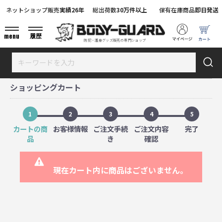
ネットショップ販売
実績26年
総出荷数
30万件以上
保有在庫商品
即日発送
menu
履歴
防犯・護身グッズ販売の専門ショップ
ショッピングカート
1
2
3
4
5
カートの商
お客様情報
ご注文手続
ご注文内容
完了
品
き
確認
現在カート内に商品はございません。