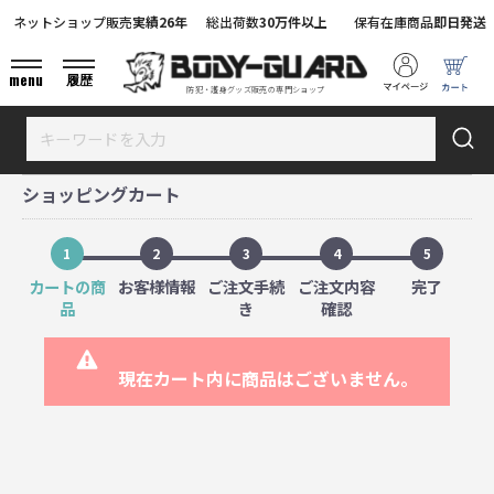
ネットショップ販売
実績26年
総出荷数
30万件以上
保有在庫商品
即日発送
menu
履歴
防犯・護身グッズ販売の専門ショップ
ショッピングカート
1
2
3
4
5
カートの商
お客様情報
ご注文手続
ご注文内容
完了
品
き
確認
現在カート内に商品はございません。