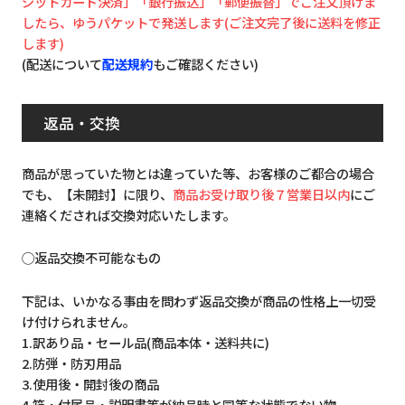
ジットカード決済」「銀行振込」「郵便振替」でご注文頂けま
したら、ゆうパケットで発送します(ご注文完了後に送料を修正
します)
(配送について
配送規約
もご確認ください)
返品・交換
商品が思っていた物とは違っていた等、お客様のご都合の場合
でも、【未開封】に限り、
商品お受け取り後７営業日以内
にご
連絡くだされば交換対応いたします。
◯返品交換不可能なもの
下記は、いかなる事由を問わず返品交換が商品の性格上一切受
け付けられません。
1.訳あり品・セール品(商品本体・送料共に)
2.防弾・防刃用品
3.使用後・開封後の商品
4.箱・付属品・説明書等が納品時と同等な状態でない物