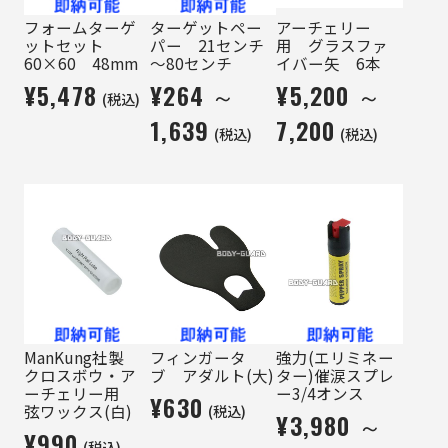
フォームターゲ
ターゲットペー
アーチェリー
ットセット
パー 21センチ
用 グラスファ
60×60 48mm
～80センチ
イバー矢 6本
¥5,478
¥264 ～
¥5,200 ～
(税込)
1,639
7,200
(税込)
(税込)
ManKung社製
フィンガータ
強力(エリミネー
クロスボウ・ア
ブ アダルト(大)
ター)催涙スプレ
ーチェリー用
ー3/4オンス
¥630
(税込)
弦ワックス(白)
¥3,980 ～
¥990
(税込)