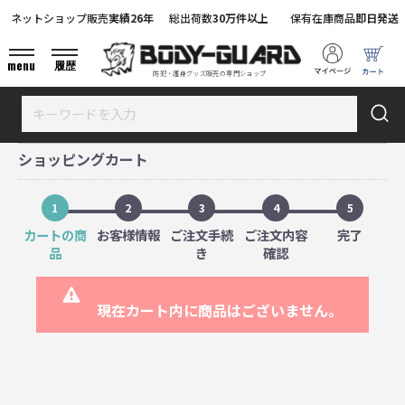
ネットショップ販売
実績26年
総出荷数
30万件以上
保有在庫商品
即日発送
menu
履歴
防犯・護身グッズ販売の専門ショップ
ショッピングカート
1
2
3
4
5
カートの商
お客様情報
ご注文手続
ご注文内容
完了
品
き
確認
現在カート内に商品はございません。