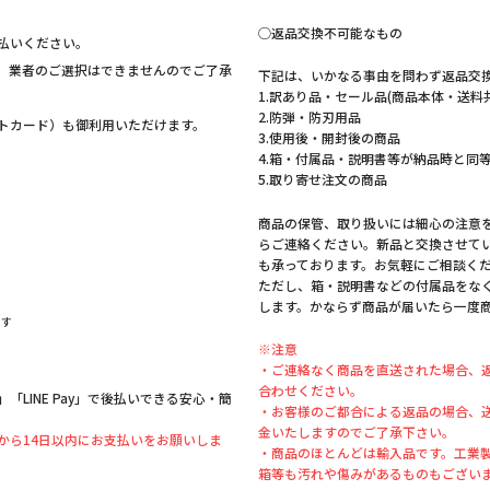
◯返品交換不可能なもの
払いください。
。業者のご選択はできませんのでご了承
下記は、いかなる事由を問わず返品交
1.訳あり品・セール品(商品本体・送料
2.防弾・防刃用品
ットカード）も御利用いただけます。
3.使用後・開封後の商品
4.箱・付属品・説明書等が納品時と同
5.取り寄せ注文の商品
商品の保管、取り扱いには細心の注意
らご連絡ください。新品と交換させて
も承っております。お気軽にご相談く
ただし、箱・説明書などの付属品をな
します。かならず商品が届いたら一度
ます
※注意
・ご連絡なく商品を直送された場合、
合わせください。
LINE Pay」で後払いできる安心・簡
・お客様のご都合による返品の場合、
金いたしますのでご了承下さい。
から14日以内にお支払いをお願いしま
・商品のほとんどは輸入品です。工業
箱等も汚れや傷みがあるものもござい