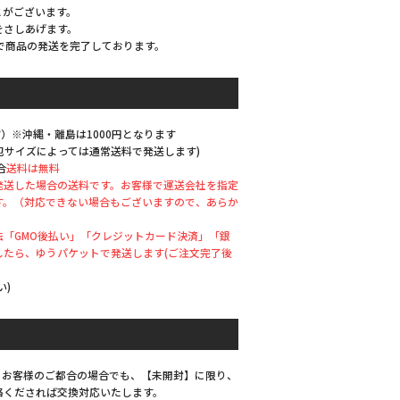
とがございます。
をさしあげます。
で商品の発送を完了しております。
）※沖縄・離島は1000円となります
梱包サイズによっては通常送料で発送します)
合
送料は無料
発送した場合の送料です。お客様で運送会社を指定
す。（対応できない場合もございますので、あらか
「GMO後払い」「クレジットカード決済」「銀
したら、ゆうパケットで発送します(ご注文完了後
い)
、お客様のご都合の場合でも、【未開封】に限り、
絡くだされば交換対応いたします。