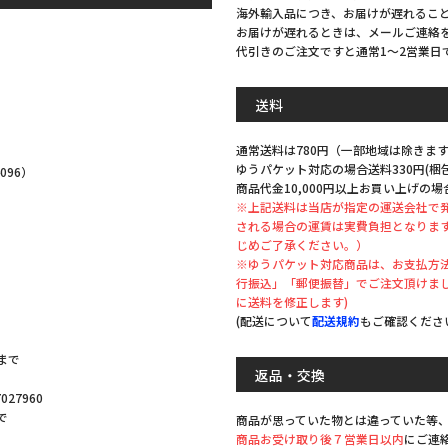
海外輸入品につき、お届けが遅れるこ
お届けが遅れるときは、メールご連絡
代引きのご注文ですと通常1～2営業日
。
送料
通常送料は780円（一部地域は除きます
ゆうパケット対応の場合送料330円(
096）
商品代金10,000円以上お買い上げの場
※上記送料は当店が指定の運送会社で
される場合の運賃は実費負担となりま
じめご了承ください。）
※ゆうパケット対応商品は、お支払方法
。
行振込」「郵便振替」でご注文頂けま
に送料を修正します)
(配送について
配送規約
もご確認くださ
まで
返品・交換
27960
で
商品が思っていた物とは違っていた等
商品お受け取り後７営業日以内
にご連