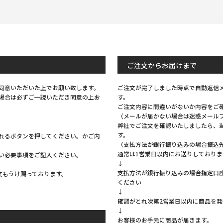
ご注文からお届けまで
同意いただいた上でお願い致します。
ご注文が完了しました時点で自動返信
場合は必ずご一読いただき同意の上お
す。
ご注文内容に間違いがないか内容をご
（メールが届かない場合は迷惑メール
弊社でご注文を確認いたしましたら、
す。
れるボタンを押してください。かご内
（支払方法が銀行振り込みの場合振込
通常は1営業日以内にお送りしておりま
い必要事項をご記入ください。
↓
支払方法が銀行振り込みの場合指定口
注文もうけ賜っております。
ください
↓
確認がとれ次第2営業日以内に商品を
↓
お客様のお手元に商品が届きます。