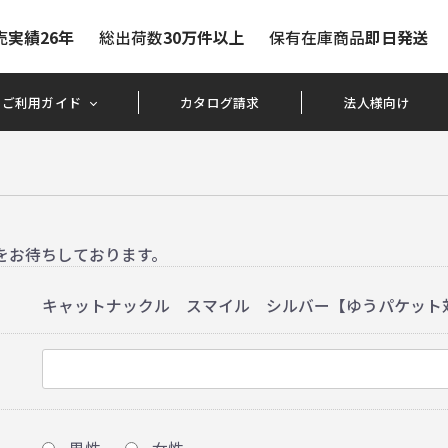
売
実績26年
総出荷数
30万件以上
保有在庫商品
即日発送
ご利用ガイド
カタログ請求
法人様向け
をお待ちしております。
キャットナックル スマイル シルバー【ゆうパケット