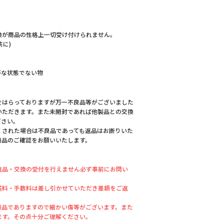
換が商品の性格上一切受け付けられません。
共に)
等な状態でない物
をはらっておりますが万一不良品等がございました
いただきます。また未開封であれば他製品との交換
ださい。
くされた場合は不良品であっても返品はお断りいた
商品のご確認をお願いいたします。
返品・交換の受付を行えません必ず事前にお問い
送料・手数料は差し引かせていただき差額をご返
製品でありますので細かい傷等がございます。また
ます。その点十分ご理解ください。