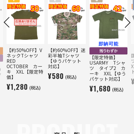
【約50%OFF】V
【約60%OFF】迷
ネックTシャツ
彩半袖Tシャツ
【限定特価】
RED
【ゆうパケット
USARMY Tシャ
OCTOBER カー
対応】
ツ タイプ2 カ
リ
キ XXL【限定特
ーキ XXL【ゆう
¥580
ブ
(税込)
価】
パケット対応】
¥1,280
¥1,680
(税込)
(税込)
PRODUCT