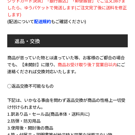
ジットカード決済」「銀行振込」「郵便振替」でご注文頂けま
したら、ゆうパケットで発送します(ご注文完了後に送料を修正
します)
(配送について
配送規約
もご確認ください)
返品・交換
商品が思っていた物とは違っていた等、お客様のご都合の場合
でも、【未開封】に限り、
商品お受け取り後７営業日以内
にご
連絡くだされば交換対応いたします。
◯返品交換不可能なもの
下記は、いかなる事由を問わず返品交換が商品の性格上一切受
け付けられません。
1.訳あり品・セール品(商品本体・送料共に)
2.防弾・防刃用品
3.使用後・開封後の商品
4.箱・付属品・説明書等が納品時と同等な状態でない物