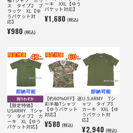
袖Tシャツ ポリ
ーキ XXL【ゆう
ス タイプ2 ブ
パケット対応】
ラック XL【ゆ
うパケット対
¥1,680
(税込)
応】
¥980
(税込)
【約60%OFF】迷
U.S.ARMY Tシ
彩半袖Tシャツ
ャツ タイプ3
【限定特価】
【ゆうパケット
カーキ XXL【ゆ
USARMY Tシャ
対応】
うパケット対
ツ タイプ2 カ
応】
ーキ XL【ゆう
¥580
(税込)
パケット対応】
¥2,940
(税込)