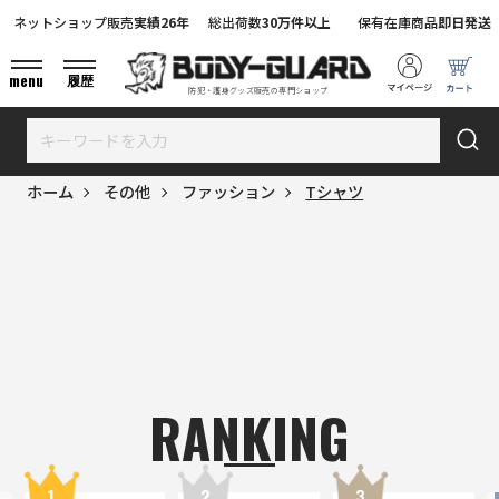
ネットショップ販売
実績26年
総出荷数
30万件以上
保有在庫商品
即日発送
menu
履歴
防犯・護身グッズ販売の専門ショップ
ホーム
その他
ファッション
Tシャツ
RANKING
1
2
3