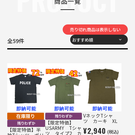
商品一覧
売り切れ商品は表示しない
全
59
件
VネックTシャ
ツ カーキ XL
【限定特価】
USARMY Tシャ
¥2,940
【限定特価】半
(税込)
ツ タイプ2 カ