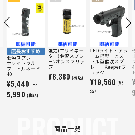
強力(エリミネー
LEDライト・アラ
ター)催涙スプレ
ーム搭載 ピス
催涙スプレー
ー2オンスフリッ
トル型催涙スプ
ホワイトウル
プ
レー Keeper ブ
フ トルネード
ラック
40
¥8,380
(税込)
¥19,560
¥5,440 ～
)
(税
込)
5,990
(税込)
PRODUCT
商品一覧