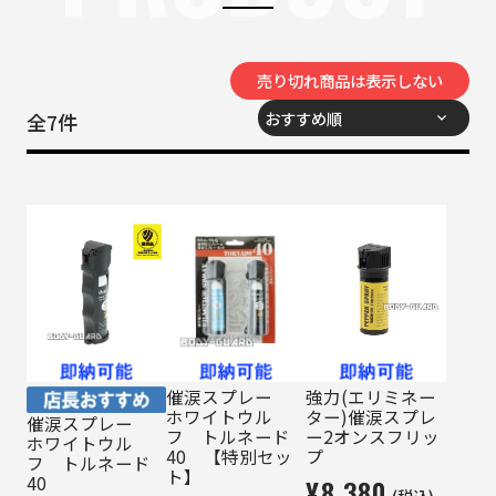
売り切れ商品は表示しない
全
7
件
催涙スプレー
強力(エリミネー
ホワイトウル
ター)催涙スプレ
催涙スプレー
フ トルネード
ー2オンスフリッ
ホワイトウル
40 【特別セッ
プ
フ トルネード
ト】
40
¥8,380
(税込)