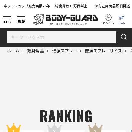
ネットショップ販売
実績26年
総出荷数
30万件以上
保有在庫商品
即日発送
menu
履歴
防犯・護身グッズ販売の専門ショップ
ホーム
護身用品
催涙スプレー
催涙スプレーサイズ
RANKING
1
2
3