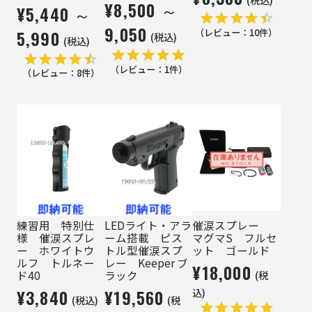
¥8,500 ～
¥5,440 ～
9,050
5,990
（レビュー：
10
件）
(税込)
(税込)
（レビュー：
1
件）
（レビュー：
8
件）
練習用 特別仕
LEDライト・アラ
催涙スプレー
様 催涙スプレ
ーム搭載 ピス
マグマS フルセ
ー ホワイトウ
トル型催涙スプ
ット ゴールド
ルフ トルネー
レー Keeper ブ
¥18,000
(税
ド40
ラック
¥3,840
¥19,560
込)
(税込)
(税