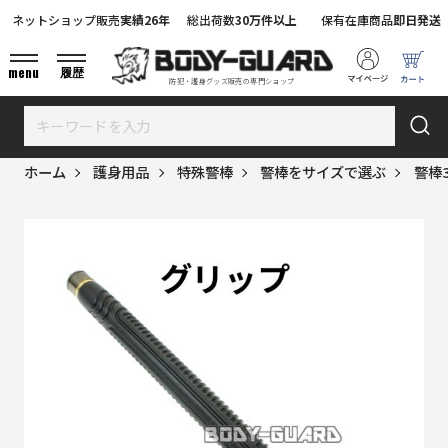
ネットショップ販売
実績26年
総出荷数
30万件以上
保有在庫商品
即日発送
menu
履歴
防犯・護身グッズ販売の専門ショップ
ホーム
護身用品
特殊警棒
警棒をサイズで選ぶ
警棒