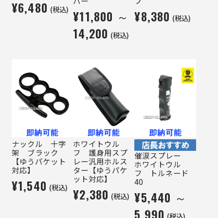
バー
プ
¥6,480
(税込)
¥11,800 ～
¥8,380
(税込)
14,200
(税込)
ナックル 十字
ホワイトウル
架 ブラック
フ 護身用スプ
催涙スプレー
【ゆうパケット
レー汎用ホルス
ホワイトウル
対応】
ター【ゆうパケ
フ トルネード
ット対応】
40
¥1,540
(税込)
¥2,380
¥5,440 ～
(税込)
5,990
(税込)