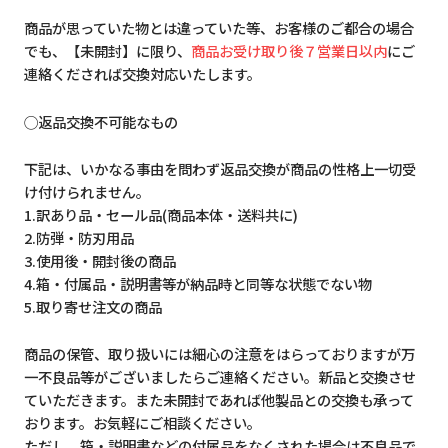
商品が思っていた物とは違っていた等、お客様のご都合の場合
でも、【未開封】に限り、
商品お受け取り後７営業日以内
にご
連絡くだされば交換対応いたします。
◯返品交換不可能なもの
下記は、いかなる事由を問わず返品交換が商品の性格上一切受
け付けられません。
1.訳あり品・セール品(商品本体・送料共に)
2.防弾・防刃用品
3.使用後・開封後の商品
4.箱・付属品・説明書等が納品時と同等な状態でない物
5.取り寄せ注文の商品
商品の保管、取り扱いには細心の注意をはらっておりますが万
一不良品等がございましたらご連絡ください。新品と交換させ
ていただきます。また未開封であれば他製品との交換も承って
おります。お気軽にご相談ください。
ただし、箱・説明書などの付属品をなくされた場合は不良品で