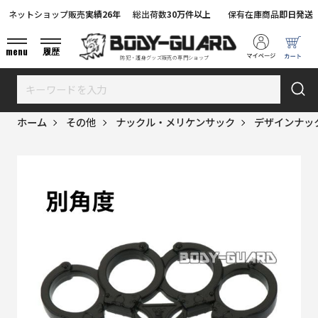
ネットショップ販売
実績26年
総出荷数
30万件以上
保有在庫商品
即日発送
menu
履歴
防犯・護身グッズ販売の専門ショップ
ホーム
その他
ナックル・メリケンサック
デザインナッ