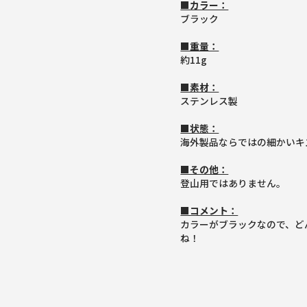
■カラー：
ブラック
■重量：
約11g
■素材：
ステンレス製
■状態：
海外製品ならではの細かいキ
■その他：
登山用ではありません。
■コメント：
カラーがブラックなので、ど
ね！