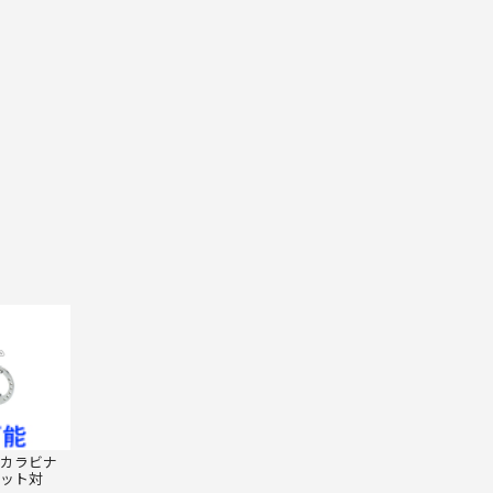
カラビナ
ット対