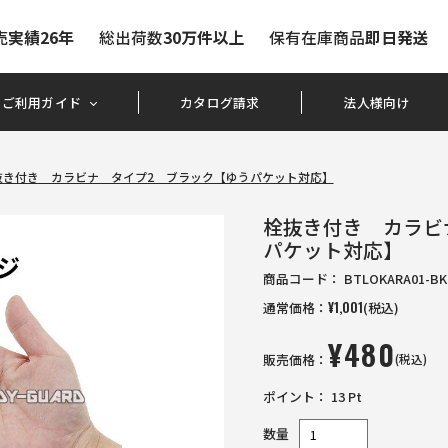
売
実績26年
総出荷数
30万件以上
保有在庫商品
即日発送
ご利用ガイド
カタログ請求
法人様向け
抜き付き カラビナ タイプ2 ブラック【ゆうパケット対応】
栓抜き付き カラビ
パケット対応】
商品コード：
BTLOKARA01-BK
通常価格：
¥
1,001
(税込)
¥
480
販売価格：
(税込)
ポイント：
13
Pt
数量