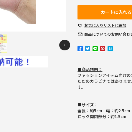
カートに入れる
お気に入り
リストに追加
商品についての
お問い合わ
Previous
■商品説明：
ファッションアイテム向けの
ただのカラビナではありませ
す。
■サイズ：
全長：約5cm 幅：約2.5cm
ロック開閉部分：約1.5cm