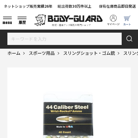
ネットショップ販売
実績26年
総出荷数
30万件以上
保有在庫商品
即日発送
menu
履歴
防犯・護身グッズ販売の専門ショップ
ホーム
スポーツ用品
スリングショット・ゴム銃
スリン