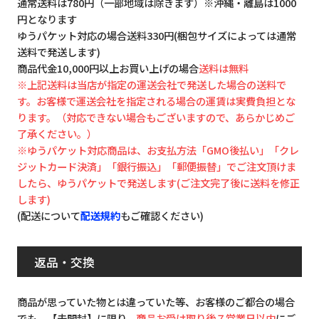
通常送料は780円（一部地域は除きます）※沖縄・離島は1000
円となります
ゆうパケット対応の場合送料330円(梱包サイズによっては通常
送料で発送します)
商品代金10,000円以上お買い上げの場合
送料は無料
※上記送料は当店が指定の運送会社で発送した場合の送料で
す。お客様で運送会社を指定される場合の運賃は実費負担とな
ります。（対応できない場合もございますので、あらかじめご
了承ください。）
※ゆうパケット対応商品は、お支払方法「GMO後払い」「クレ
ジットカード決済」「銀行振込」「郵便振替」でご注文頂けま
したら、ゆうパケットで発送します(ご注文完了後に送料を修正
します)
(配送について
配送規約
もご確認ください)
返品・交換
商品が思っていた物とは違っていた等、お客様のご都合の場合
でも、【未開封】に限り、
商品お受け取り後７営業日以内
にご