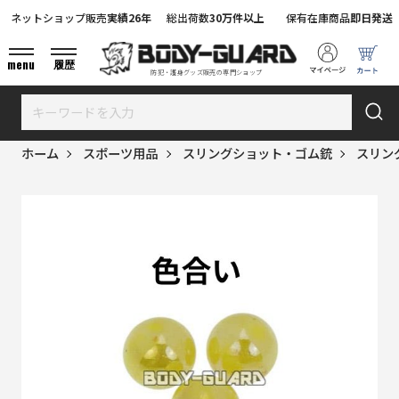
ネットショップ販売
実績26年
総出荷数
30万件以上
保有在庫商品
即日発送
menu
履歴
防犯・護身グッズ販売の専門ショップ
ホーム
スポーツ用品
スリングショット・ゴム銃
スリン