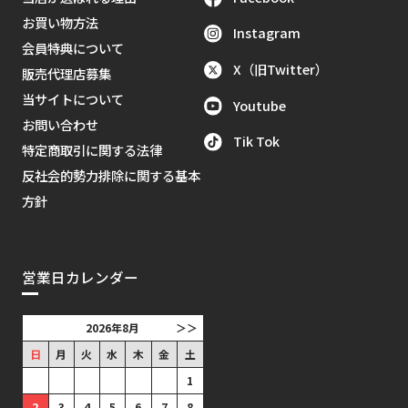
お買い物方法
Instagram
会員特典について
X（旧Twitter）
販売代理店募集
当サイトについて
Youtube
お問い合わせ
Tik Tok
特定商取引に関する法律
反社会的勢力排除に関する基本
方針
営業日カレンダー
2026年8月
＞＞
日
月
火
水
木
金
土
1
2
3
4
5
6
7
8