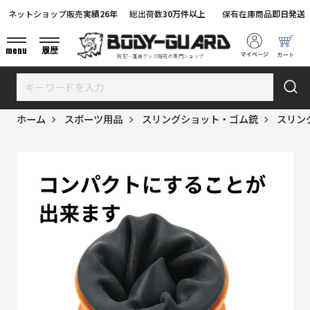
ネットショップ販売
実績26年
総出荷数
30万件以上
保有在庫商品
即日発送
menu
履歴
防犯・護身グッズ販売の専門ショップ
ホーム
スポーツ用品
スリングショット・ゴム銃
スリン