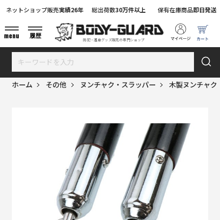
ネットショップ販売
実績26年
総出荷数
30万件以上
保有在庫商品
即日発送
menu
履歴
防犯・護身グッズ販売の専門ショップ
ホーム
その他
ヌンチャク・スラッパー
木製ヌンチャク