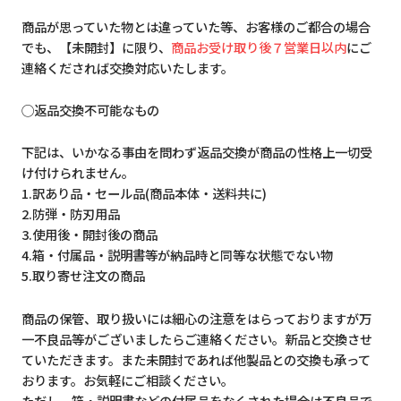
商品が思っていた物とは違っていた等、お客様のご都合の場合
でも、【未開封】に限り、
商品お受け取り後７営業日以内
にご
連絡くだされば交換対応いたします。
◯返品交換不可能なもの
下記は、いかなる事由を問わず返品交換が商品の性格上一切受
け付けられません。
1.訳あり品・セール品(商品本体・送料共に)
2.防弾・防刃用品
3.使用後・開封後の商品
4.箱・付属品・説明書等が納品時と同等な状態でない物
5.取り寄せ注文の商品
商品の保管、取り扱いには細心の注意をはらっておりますが万
一不良品等がございましたらご連絡ください。新品と交換させ
ていただきます。また未開封であれば他製品との交換も承って
おります。お気軽にご相談ください。
ただし、箱・説明書などの付属品をなくされた場合は不良品で