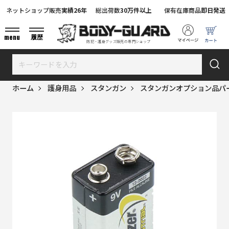
ネットショップ販売
実績26年
総出荷数
30万件以上
保有在庫商品
即日発送
menu
履歴
防犯・護身グッズ販売の専門ショップ
ホーム
護身用品
スタンガン
スタンガンオプション品パ