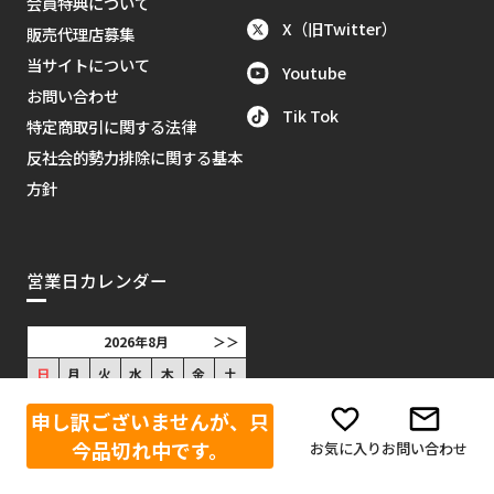
会員特典について
X（旧Twitter）
販売代理店募集
当サイトについて
Youtube
お問い合わせ
Tik Tok
特定商取引に関する法律
反社会的勢力排除に関する基本
方針
営業日カレンダー
2026年8月
＞＞
日
月
火
水
木
金
土
1
申し訳ございませんが、只
2
3
4
5
6
7
8
今品切れ中です。
お気に入り
お問い合わせ
9
10
11
12
13
14
15