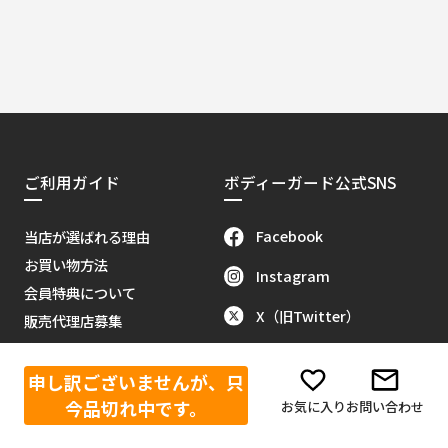
ご利用ガイド
ボディーガード公式SNS
Facebook
当店が選ばれる理由
お買い物方法
Instagram
会員特典について
X（旧Twitter）
販売代理店募集
当サイトについて
Youtube
お問い合わせ
申し訳ございませんが、只
Tik Tok
特定商取引に関する法律
今品切れ中です。
お気に入り
お問い合わせ
反社会的勢力排除に関する基本