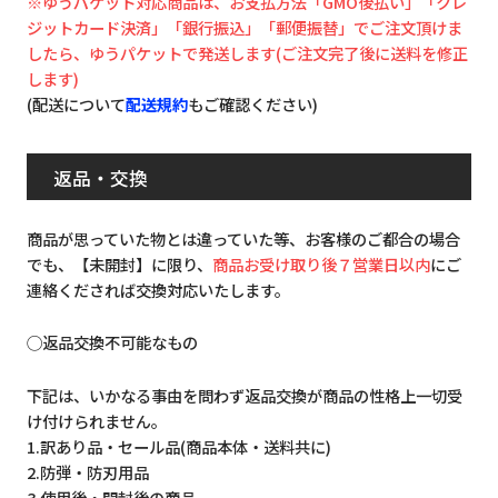
※ゆうパケット対応商品は、お支払方法「GMO後払い」「クレ
ジットカード決済」「銀行振込」「郵便振替」でご注文頂けま
したら、ゆうパケットで発送します(ご注文完了後に送料を修正
します)
(配送について
配送規約
もご確認ください)
返品・交換
商品が思っていた物とは違っていた等、お客様のご都合の場合
でも、【未開封】に限り、
商品お受け取り後７営業日以内
にご
連絡くだされば交換対応いたします。
◯返品交換不可能なもの
下記は、いかなる事由を問わず返品交換が商品の性格上一切受
け付けられません。
1.訳あり品・セール品(商品本体・送料共に)
2.防弾・防刃用品
3.使用後・開封後の商品