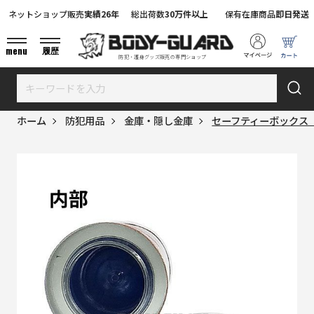
ネットショップ販売
実績26年
総出荷数
30万件以上
保有在庫商品
即日発送
menu
履歴
防犯・護身グッズ販売の専門ショップ
ホーム
防犯用品
金庫・隠し金庫
セーフティーボックス PRI