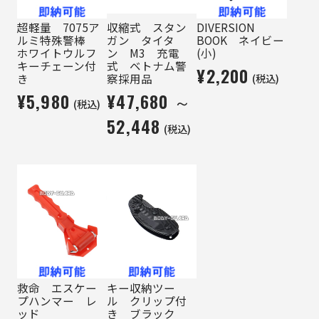
超軽量 7075ア
収縮式 スタン
DIVERSION
ルミ特殊警棒
ガン タイタ
BOOK ネイビー
ホワイトウルフ
ン M3 充電
(小)
キーチェーン付
式 ベトナム警
¥2,200
(税込)
き
察採用品
¥5,980
¥47,680 ～
(税込)
52,448
(税込)
救命 エスケー
キー収納ツー
プハンマー レ
ル クリップ付
ッド
き ブラック