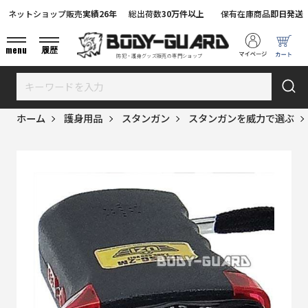
ネットショップ販売
実績26年
総出荷数
30万件以上
保有在庫商品
即日発送
menu
履歴
防犯・護身グッズ販売の専門ショップ
ホーム
護身用品
スタンガン
スタンガンを威力で選ぶ