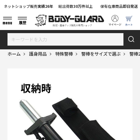
ネットショップ販売
実績26年
総出荷数
30万件以上
保有在庫商品
即日発送
menu
履歴
防犯・護身グッズ販売の専門ショップ
ホーム
護身用品
特殊警棒
警棒をサイズで選ぶ
警棒