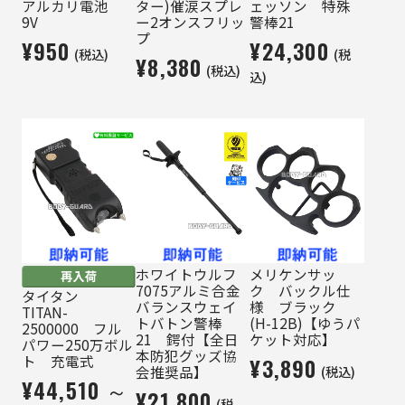
アルカリ電池
ター)催涙スプレ
ェッソン 特殊
9V
ー2オンスフリッ
警棒21
プ
¥950
¥24,300
(税込)
(税
¥8,380
(税込)
込)
ホワイトウルフ
メリケンサッ
7075アルミ合金
ク バックル仕
タイタン
バランスウェイ
様 ブラック
TITAN-
トバトン警棒
(H-12B)【ゆうパ
2500000 フル
21 鍔付【全日
ケット対応】
パワー250万ボル
本防犯グッズ協
ト 充電式
¥3,890
(税込)
会推奨品】
¥44,510 ～
¥21,800
(税