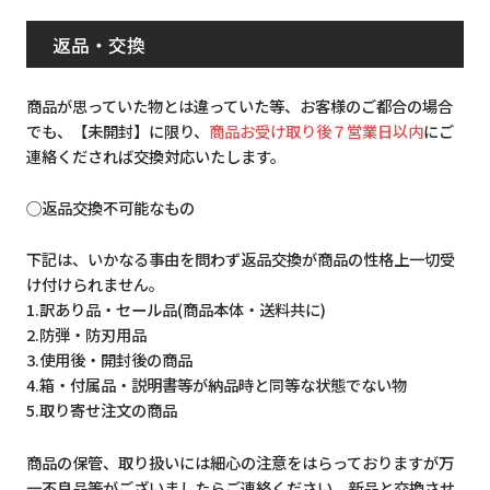
返品・交換
商品が思っていた物とは違っていた等、お客様のご都合の場合
でも、【未開封】に限り、
商品お受け取り後７営業日以内
にご
連絡くだされば交換対応いたします。
◯返品交換不可能なもの
下記は、いかなる事由を問わず返品交換が商品の性格上一切受
け付けられません。
1.訳あり品・セール品(商品本体・送料共に)
2.防弾・防刃用品
3.使用後・開封後の商品
4.箱・付属品・説明書等が納品時と同等な状態でない物
5.取り寄せ注文の商品
商品の保管、取り扱いには細心の注意をはらっておりますが万
一不良品等がございましたらご連絡ください。新品と交換させ