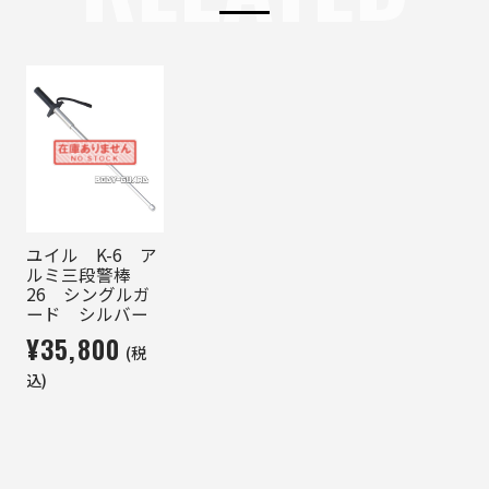
ユイル K-6 ア
ルミ三段警棒
26 シングルガ
ード シルバー
¥35,800
(税
込)