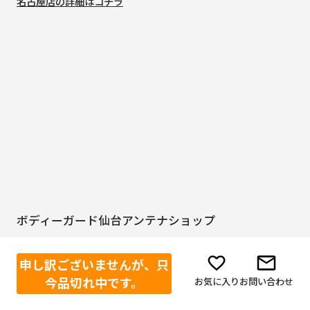
名古屋店の詳細はコチラ
ボディーガード仙台アンテナショップ
〒984-0051
宮城県仙台市若林区新寺3-1-14 菊地ビル 西武企画株式会社 東
申し訳ございませんが、只
北支店内
今品切れ中です。
お気に入り
お問い合わせ
営業時間 9:00～17:00
定休日 土曜日・日曜日・祝日