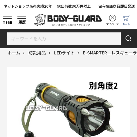
ネットショップ販売
実績26年
総出荷数
30万件以上
保有在庫商品
即日発送
menu
履歴
防犯・護身グッズ販売の専門ショップ
ホーム
防災用品
LEDライト
E-SMARTER レスキュ