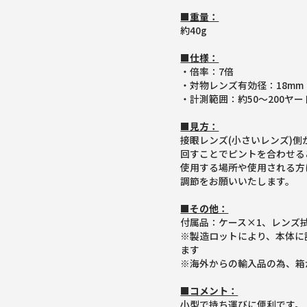
■重量：
約40g
■仕様：
・倍率：7倍
・対物レンズ有効径：18mm
・計測範囲：約50～200ヤー
■見方：
接眼レンズ(小さいレンズ)
回すことでピントを合わせる
使用する場所や使用される方
調節をお願いいたします。
■その他：
付属品：ケース×1、レンズ
※製造ロットにより、本体に
ます
※海外からの輸入品の為、箱
■コメント：
小型で持ち運びに便利です。