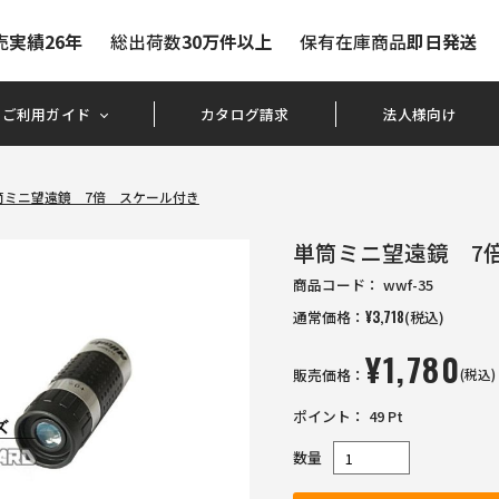
売
実績26年
総出荷数
30万件以上
保有在庫商品
即日発送
ご利用ガイド
カタログ請求
法人様向け
筒ミニ望遠鏡 7倍 スケール付き
単筒ミニ望遠鏡 7
商品コード：
wwf-35
通常価格：
¥
3,718
(税込)
¥
1,780
販売価格：
(税込)
ポイント：
49
Pt
数量