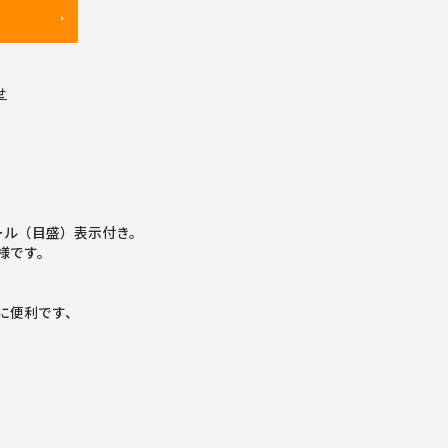
せ
ール（目盛）表示付き。
様です。
に便利です、