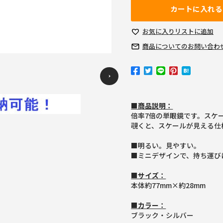
カートに入れる
お気に入り
リストに追加
商品についての
お問い合わ
Previous
■商品説明：
倍率7倍の単眼鏡です。スケ
覗くと、スケールが見える仕
■明るい。見やすい。
■ミニデザインで、持ち運び
■サイズ：
本体約77mm×約28mm
■カラー：
ブラック・シルバー