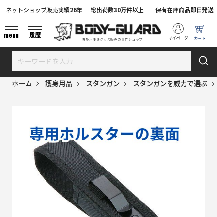
ネットショップ販売
実績26年
総出荷数
30万件以上
保有在庫商品
即日発送
menu
履歴
防犯・護身グッズ販売の専門ショップ
ホーム
護身用品
スタンガン
スタンガンを威力で選ぶ