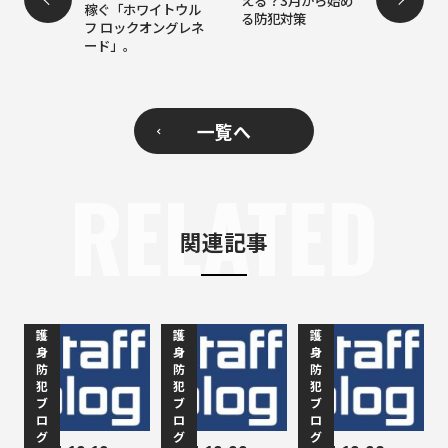
稼ぐ「ホワイトウル
る防犯対策
フ ロックオングレネ
ード」。
一覧へ
RELATED
関連記事
護
護
護
身
身
身
防
防
防
犯
犯
犯
ブ
ブ
ブ
ロ
ロ
ロ
グ
グ
グ