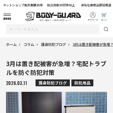
ネットショップ販売
実績25年
総出荷数
30万件以上
保有在庫商品
即日発送
menu
防犯・護身グッズ販売の専門ショップ
ホーム
コラム
護身防犯ブログ
3月は置き配被害が急増
3月は置き配被害が急増？宅配トラブ
ルを防ぐ防犯対策
2026.03.11
護身防犯ブログ
防犯用品