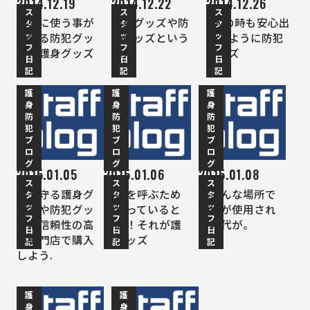
2014.12.19
2014.12.22
2014.12.26
ス
ス
ス
簡単に使う事が
護身グッズや防
1人の時も安心出
タ
タ
タ
ッ
ッ
ッ
出来る防犯グッ
犯グッズという
来るように防犯
フ
フ
フ
ズ、護身グッズ
備え
グッズ
日
日
日
記
記
記
護
護
護
身
身
身
防
防
防
犯
犯
犯
ブ
ブ
ブ
ロ
ロ
ロ
グ
グ
グ
2015.01.05
2015.01.06
2015.01.08
ス
ス
ス
命を守る護身グ
助けを呼ぶため
いろんな場所で
タ
タ
タ
ッ
ッ
ッ
ッズや防犯グッ
に持っていると
警棒が使用され
フ
フ
フ
ズは信頼性の高
安心！それが護
る時代が。
日
日
日
い専門店で購入
身グッズ
記
記
記
しよう.
護
護
身
身