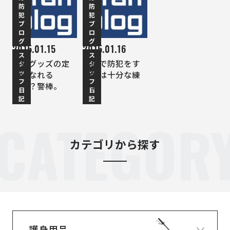
防
防
犯
犯
ブ
ブ
ロ
ロ
グ
グ
2015.01.15
2015.01.16
ス
ス
防犯グッズの定
警棒で防犯をす
タ
タ
ッ
ッ
番になれる
る際は十分な練
フ
フ
か！？警棒。
習も
日
日
記
記
CATEGOR
カテゴリから探す
護身用品