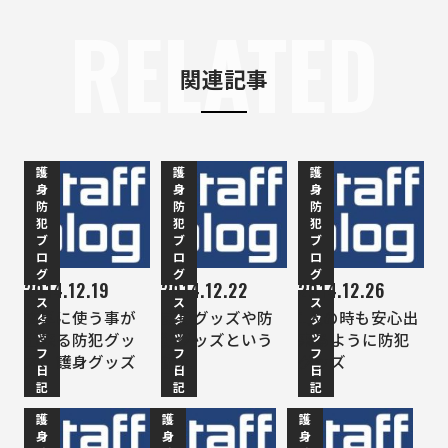
RELATED
関連記事
護
護
護
身
身
身
防
防
防
犯
犯
犯
ブ
ブ
ブ
ロ
ロ
ロ
グ
グ
グ
2014.12.19
2014.12.22
2014.12.26
ス
ス
ス
簡単に使う事が
護身グッズや防
1人の時も安心出
タ
タ
タ
ッ
ッ
ッ
出来る防犯グッ
犯グッズという
来るように防犯
フ
フ
フ
ズ、護身グッズ
備え
グッズ
日
日
日
記
記
記
護
護
護
身
身
身