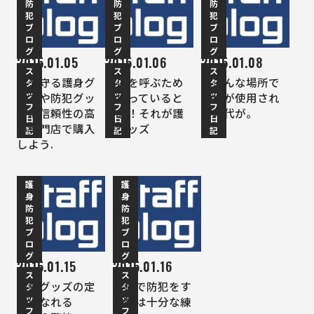
防
防
防
犯
犯
犯
ブ
ブ
ブ
ロ
ロ
ロ
グ
グ
グ
2015.01.05
2015.01.06
2015.01.08
ス
ス
ス
命を守る護身グ
助けを呼ぶため
いろんな場所で
タ
タ
タ
ッ
ッ
ッ
ッズや防犯グッ
に持っていると
警棒が使用され
フ
フ
フ
ズは信頼性の高
安心！それが護
る時代が。
日
日
日
い専門店で購入
身グッズ
記
記
記
しよう.
護
護
身
身
防
防
犯
犯
ブ
ブ
ロ
ロ
グ
グ
2015.01.15
2015.01.16
ス
ス
防犯グッズの定
警棒で防犯をす
タ
タ
ッ
ッ
番になれる
る際は十分な練
フ
フ