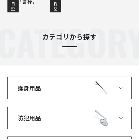
か！？警棒。
習も
日
日
記
記
CATEGOR
カテゴリから探す
護身用品
防犯用品