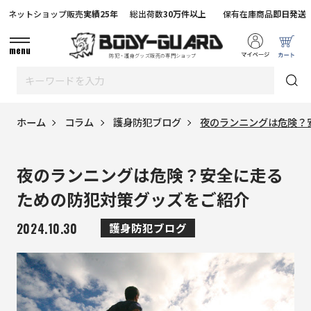
ネットショップ販売
実績25年
総出荷数
30万件以上
保有在庫商品
即日発送
menu
防犯・護身グッズ販売の専門ショップ
ホーム
コラム
護身防犯ブログ
夜のランニングは危険？
夜のランニングは危険？安全に走る
ための防犯対策グッズをご紹介
2024.10.30
護身防犯ブログ