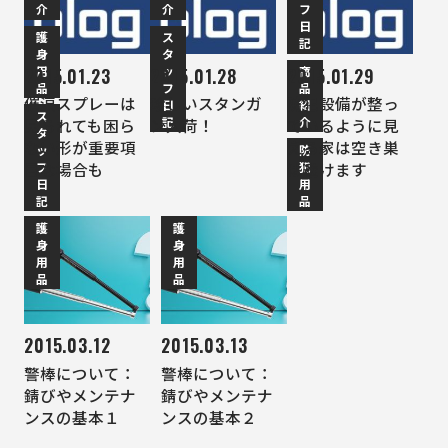
介
介
フ
日
護
ス
記
身
タ
用
ッ
商
2015.01.23
2015.01.28
2015.01.29
品
フ
品
催涙スプレーは
珍しいスタンガ
防犯設備が整っ
日
紹
ス
記
介
見られても困ら
ン入荷！
ているように見
タ
ない形が重要項
える家は空き巣
ッ
防
フ
犯
目な場合も
は避けます
日
用
記
品
護
護
身
身
用
用
品
品
2015.03.12
2015.03.13
警棒について：
警棒について：
錆びやメンテナ
錆びやメンテナ
ンスの基本１
ンスの基本２