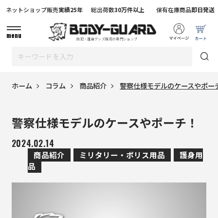
ネットショップ販売
実績25年
総出荷数
30万件以上
保有在庫商品
即日発送
menu
防犯・護身グッズ販売の専門ショップ
ホーム
コラム
商品紹介
警察仕様モデルのケースやポー
警察仕様モデルのケースやポーチ！
2024.02.14
商品紹介
ミリタリー・ポリス用品
護身用
品