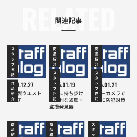
RELATED
関連記事
ス
商
商
タ
品
品
ッ
紹
紹
フ
介
介
日
ス
ス
記
タ
タ
商
ッ
ッ
2014.12.27
2015.01.19
2015.01.21
品
フ
フ
本革製ウエスト
手軽に持ち歩け
ダミーカメラで
紹
日
日
介
記
記
ポーチ
る便利な盗聴・
手軽に防犯対策
盗撮発見器
商
商
ス
品
品
タ
紹
紹
ッ