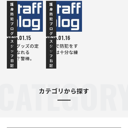
護
護
身
身
防
防
犯
犯
ブ
ブ
ロ
ロ
グ
グ
2015.01.15
2015.01.16
ス
ス
防犯グッズの定
警棒で防犯をす
タ
タ
ッ
ッ
番になれる
る際は十分な練
フ
フ
か！？警棒。
習も
日
日
記
記
CATEGOR
カテゴリから探す