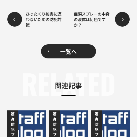
ひったくり被害に遭
催涙スプレーの中身
わないための防犯対
の液体は何色です
策
か？
一覧へ
RELATED
関連記事
護
護
護
身
身
身
防
防
防
犯
犯
犯
ブ
ブ
ブ