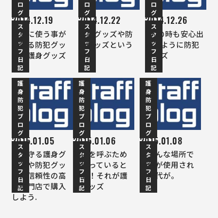
ロ
ロ
ロ
グ
グ
グ
2014.12.19
2014.12.22
2014.12.26
ス
ス
ス
簡単に使う事が
護身グッズや防
1人の時も安心出
タ
タ
タ
ッ
ッ
ッ
出来る防犯グッ
犯グッズという
来るように防犯
フ
フ
フ
ズ、護身グッズ
備え
グッズ
日
日
日
記
記
記
護
護
護
身
身
身
防
防
防
犯
犯
犯
ブ
ブ
ブ
ロ
ロ
ロ
グ
グ
グ
2015.01.05
2015.01.06
2015.01.08
ス
ス
ス
命を守る護身グ
助けを呼ぶため
いろんな場所で
タ
タ
タ
ッ
ッ
ッ
ッズや防犯グッ
に持っていると
警棒が使用され
フ
フ
フ
ズは信頼性の高
安心！それが護
る時代が。
日
日
日
い専門店で購入
身グッズ
記
記
記
しよう.