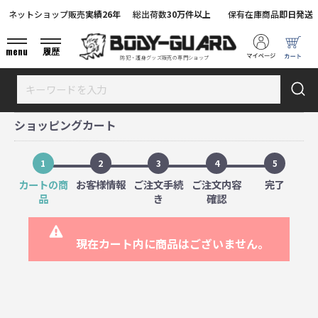
ネットショップ販売
実績26年
総出荷数
30万件以上
保有在庫商品
即日発送
menu
履歴
防犯・護身グッズ販売の専門ショップ
ショッピングカート
1
2
3
4
5
カートの商
お客様情報
ご注文手続
ご注文内容
完了
品
き
確認
現在カート内に商品はございません。