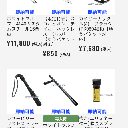
ホワイトウル
【限定特価】ス
カイザーナック
フ 4140カスタ
コルピオン テ
ル(A) ブラック
ムスチール16合
イル ネックレ
(PK0804BK)【ゆ
皮
ス シルバー
うパケット対
【ゆうパケット
応】
¥11,800
(税込)
対応】
¥7,680
(税込)
¥850
(税込)
レザービリー
強力(エリミネー
リストストラッ
ター)催涙スプレ
ホワイトウルフ