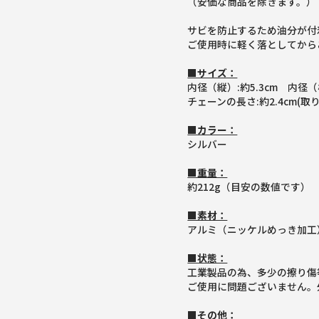
（安価な商品を除きます。）
サビを防止するため油分が付
ご使用時に軽く落としてから
■サイズ：
内径（縦）:約5.3cm 内径（
チェーンの長さ:約2.4cm(取
■カラー：
シルバー
■重量：
約212g（目安の数値です）
■素材：
アルミ（ニッケルめっき加工
■状態：
工業製品の為、多少の擦り傷
ご使用に問題ございません。
■その他：