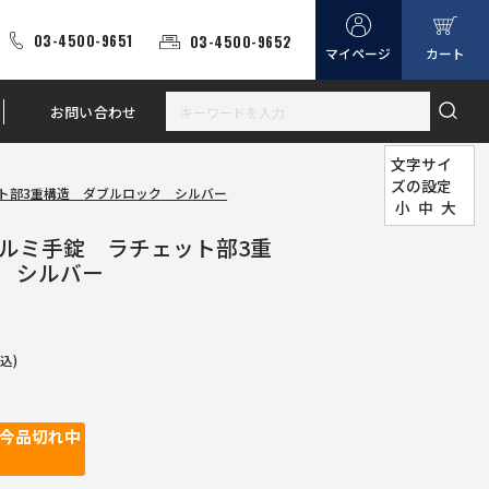
03-4500-9651
03-4500-9652
マイページ
カート
お問い合わせ
文字サイ
ズの設定
ット部3重構造 ダブルロック シルバー
小
中
大
 アルミ手錠 ラチェット部3重
 シルバー
込)
今品切れ中