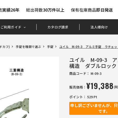
売
実績26年
総出荷数
30万件以上
保有在庫商品
即日発送
ご利用ガイド
カタログ請求
法人様向け
ドカフ)
手錠を種類で選ぶ
手錠
ユイル M-09-3 アルミ手錠 ラチェ
ユイル M-09-3
構造 ダブルロック
商品コード：
M-09-3
¥
19,388
販売価格：
(税
ポイント：
529
Pt
申し訳ございませんが、只
です。