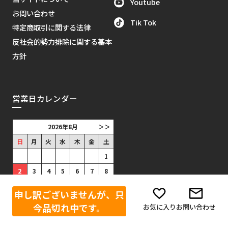
Youtube
お問い合わせ
Tik Tok
特定商取引に関する法律
反社会的勢力排除に関する基本
方針
営業日カレンダー
2026年8月
＞＞
日
月
火
水
木
金
土
1
2
3
4
5
6
7
8
9
10
11
12
13
14
15
申し訳ございませんが、只
16
17
18
19
20
21
22
今品切れ中です。
お気に入り
お問い合わせ
23
24
25
26
27
28
29