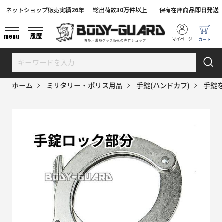
ネットショップ販売
実績26年
総出荷数
30万件以上
保有在庫商品
即日発送
menu
履歴
防犯・護身グッズ販売の専門ショップ
ホーム
ミリタリー・ポリス用品
手錠(ハンドカフ)
手錠