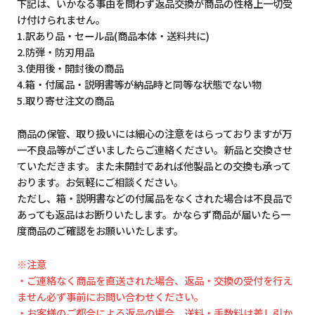
下記は、いかなる事由を問わず返品交換が商品の性格上一切受
け付けられません。
1.訳あり品・セール品(商品本体・送料共に)
2.防弾・防刃用品
3.使用後・開封後の商品
4.箱・付属品・説明書等が納品時と同等な状態でない物
5.取り寄せ注文の商品
商品の保管、取り扱いには細心の注意をはらっておりますが万
一不良品等がございましたらご連絡ください。新品と交換させ
ていただきます。また未開封であれば他製品との交換も承って
おります。お気軽にご相談ください。
ただし、箱・説明書などの付属品をなくされた場合は不良品で
あっても返品はお断りいたします。かならず商品が届いたら一
度商品のご確認をお願いいたします。
※注意
・ご連絡なく商品を直送された場合、返品・交換の受付を行え
ません必ず事前にお問い合わせください。
・お客様のご都合による返品の場合、送料・手数料は差し引か