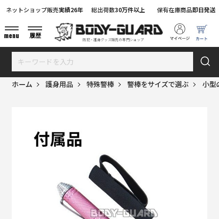
ネットショップ販売
実績26年
総出荷数
30万件以上
保有在庫商品
即日発送
menu
履歴
防犯・護身グッズ販売の専門ショップ
ホーム
護身用品
特殊警棒
警棒をサイズで選ぶ
小型