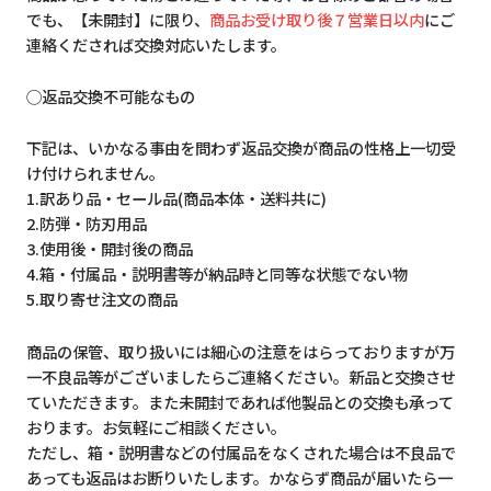
でも、【未開封】に限り、
商品お受け取り後７営業日以内
にご
連絡くだされば交換対応いたします。
◯返品交換不可能なもの
下記は、いかなる事由を問わず返品交換が商品の性格上一切受
け付けられません。
1.訳あり品・セール品(商品本体・送料共に)
2.防弾・防刃用品
3.使用後・開封後の商品
4.箱・付属品・説明書等が納品時と同等な状態でない物
5.取り寄せ注文の商品
商品の保管、取り扱いには細心の注意をはらっておりますが万
一不良品等がございましたらご連絡ください。新品と交換させ
ていただきます。また未開封であれば他製品との交換も承って
おります。お気軽にご相談ください。
ただし、箱・説明書などの付属品をなくされた場合は不良品で
あっても返品はお断りいたします。かならず商品が届いたら一