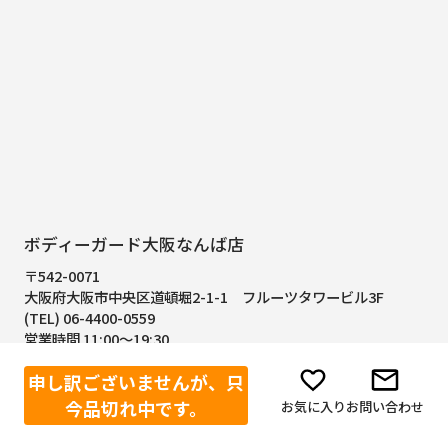
ボディーガード大阪なんば店
〒542-0071
大阪府大阪市中央区道頓堀2-1-1
フルーツタワービル3F
(TEL) 06-4400-0559
営業時間 11:00～19:30
定休日 木曜日(祝祭日は営業)
申し訳ございませんが、只
大阪なんば店の詳細はコチラ
今品切れ中です。
お気に入り
お問い合わせ