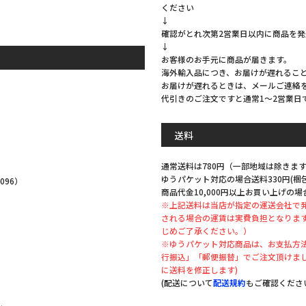
ください
↓
確認がとれ次第2営業日以内に商品を
↓
お客様のお手元に商品が届きます。
海外輸入品につき、お届けが遅れるこ
お届けが遅れるときは、メールご連絡
代引きのご注文ですと通常1～2営業日
。
送料
通常送料は780円（一部地域は除きます
ゆうパケット対応の場合送料330円(
096）
商品代金10,000円以上お買い上げの場
※上記送料は当店が指定の運送会社で
される場合の運賃は実費負担となりま
じめご了承ください。）
※ゆうパケット対応商品は、お支払方法
。
行振込」「郵便振替」でご注文頂けま
に送料を修正します)
(配送について
配送規約
もご確認くださ