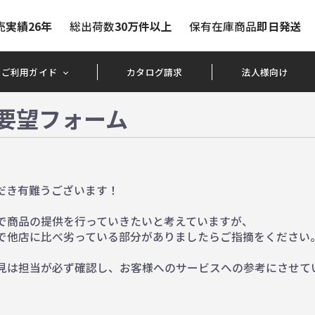
売
実績26年
総出荷数
30万件以上
保有在庫商品
即日発送
ご利用ガイド
カタログ請求
法人様向け
要望フォーム
だき有難うございます！
で商品の提供を行っていきたいと考えていますが、
で他店に比べ劣っている部分がありましたらご指摘をください
見は担当が必ず確認し、お客様へのサービスへの参考にさせて