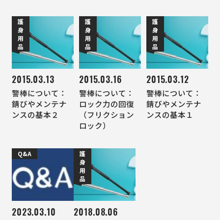
護
護
護
身
身
身
用
用
用
品
品
品
2015.03.13
2015.03.16
2015.03.12
警棒について：
警棒について：
警棒について：
錆びやメンテナ
ロック力の回復
錆びやメンテナ
ンスの基本２
（フリクション
ンスの基本１
ロック）
Q&A
護
身
用
品
2023.03.10
2018.08.06