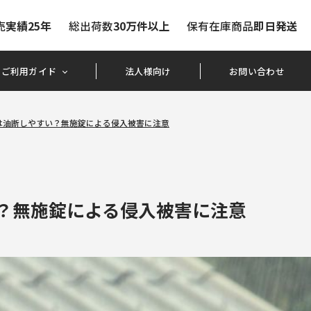
売
実績25年
総出荷数
30万件以上
保有在庫商品
即日発送
ご利用ガイド
法人様向け
お問い合わせ
は油断しやすい？無施錠による侵入被害に注意
？無施錠による侵入被害に注意