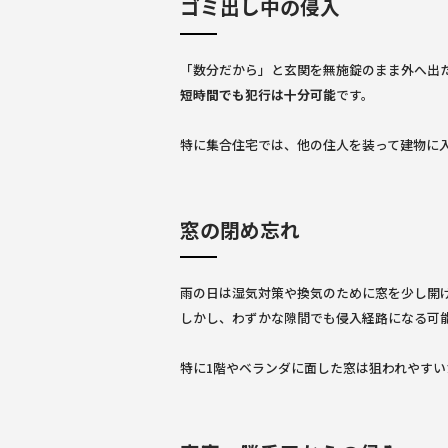
ゴミ出し中の侵入
「数分だから」と玄関を無施錠のまま外へ出
短時間でも犯行は十分可能
です。
特に集合住宅では、他の住人を装って建物に
窓の閉め忘れ
雨の日は湿気対策や換気のために窓を少し開
しかし、わずかな隙間でも侵入経路になる可
特に1階やベランダに面した窓は狙われやす