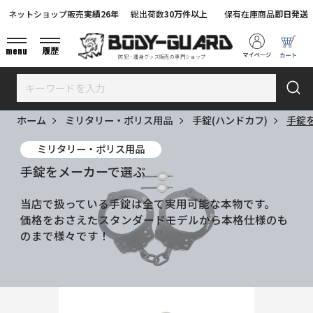
ネットショップ販売
実績26年
総出荷数
30万件以上
保有在庫商品
即日発送
menu
履歴
防犯・護身グッズ販売の専門ショップ
ホーム
ミリタリー・ポリス用品
手錠(ハンドカフ)
手錠
ミリタリー・ポリス用品
手錠をメーカーで選ぶ
当店で扱っている手錠は全て実用可能な本物です。
価格をおさえたスタンダードモデルから本格仕様のも
のまで様々です！