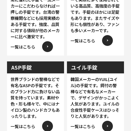
カーにこだわらなければ一
いる高品質、高強度の手錠
押しの手錠です。台湾の警
です。手錠のほかには足錠
察機関などにも採用実績の
もあります。またサイズや
ある手錠です。強度、品質
形にも個性があり、ファン
に対する値段が他のメーカ
も多いメーカーです。
ーに比べ激安です。
一覧はこちら
一覧はこちら
ASP手錠
ユイル手錠
世界ブランドの警棒などで
韓国メーカーのYUIL(ユイ
有名なASPの手錠です。そ
ル)の手錠です。鍔付の警
のブランド力に負けない品
棒などで有名なメーカー
質を持っています。素材や
で、デザインがかっこよく
色・形も様々で、中にはナ
人気があります。ユイルの
イロン製のハンドカフもあ
合皮性手錠ケースはひっそ
ったりします。
りと人気があります。
一覧はこちら
一覧はこちら