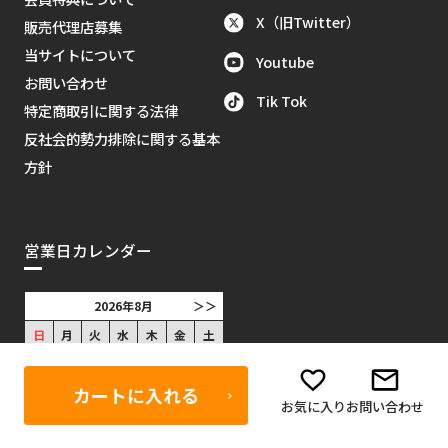
X（旧Twitter）
販売代理店募集
当サイトについて
Youtube
お問い合わせ
Tik Tok
特定商取引に関する法律
反社会的勢力排除に関する基本
方針
営業日カレンダー
2026年8月
＞＞
日
月
火
水
木
金
土
1
カートに入れる
2
3
4
5
6
7
8
お気に入り
お問い合わせ
9
10
11
12
13
14
15