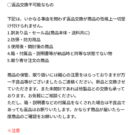
◯返品交換不可能なもの
下記は、いかなる事由を問わず返品交換が商品の性格上一切受
け付けられません。
1.訳あり品・セール品(商品本体・送料共に)
2.防弾・防刃用品
3.使用後・開封後の商品
4.箱・付属品・説明書等が納品時と同等な状態でない物
5.取り寄せ注文の商品
商品の保管、取り扱いには細心の注意をはらっておりますが万
一不良品等がございましたらご連絡ください。新品と交換させ
ていただきます。また未開封であれば他製品との交換も承って
おります。お気軽にご相談ください。
ただし、箱・説明書などの付属品をなくされた場合は不良品で
あっても返品はお断りいたします。かならず商品が届いたら一
度商品のご確認をお願いいたします。
※注意