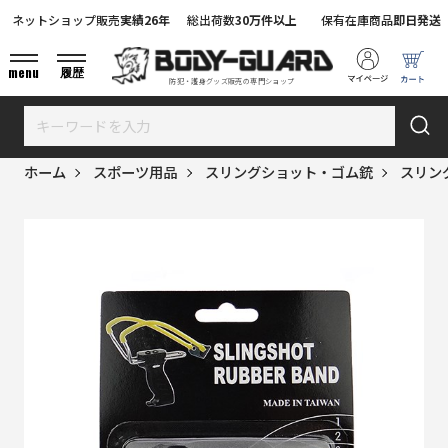
ネットショップ販売
実績26年
総出荷数
30万件以上
保有在庫商品
即日発送
menu
履歴
防犯・護身グッズ販売の専門ショップ
ホーム
スポーツ用品
スリングショット・ゴム銃
スリン