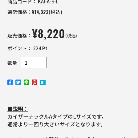
商品コード：
KAI-A-S-L
¥
14,322
通常価格：
(税込)
¥
8,220
(税込)
販売価格：
ポイント：
224
Pt
数量
■説明：
カイザーナックルAタイプのLサイズです。
通常より一回り大きいサイズとなります。