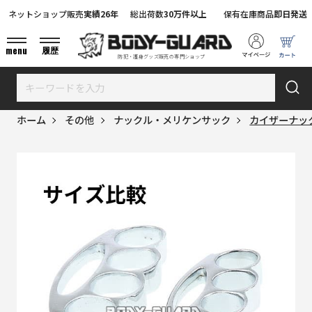
ネットショップ販売
実績26年
総出荷数
30万件以上
保有在庫商品
即日発送
menu
履歴
防犯・護身グッズ販売の専門ショップ
ホーム
その他
ナックル・メリケンサック
カイザーナック