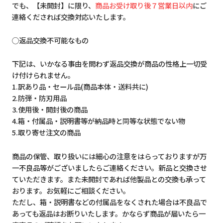
でも、【未開封】に限り、
商品お受け取り後７営業日以内
にご
連絡くだされば交換対応いたします。
◯返品交換不可能なもの
下記は、いかなる事由を問わず返品交換が商品の性格上一切受
け付けられません。
1.訳あり品・セール品(商品本体・送料共に)
2.防弾・防刃用品
3.使用後・開封後の商品
4.箱・付属品・説明書等が納品時と同等な状態でない物
5.取り寄せ注文の商品
商品の保管、取り扱いには細心の注意をはらっておりますが万
一不良品等がございましたらご連絡ください。新品と交換させ
ていただきます。また未開封であれば他製品との交換も承って
おります。お気軽にご相談ください。
ただし、箱・説明書などの付属品をなくされた場合は不良品で
あっても返品はお断りいたします。かならず商品が届いたら一