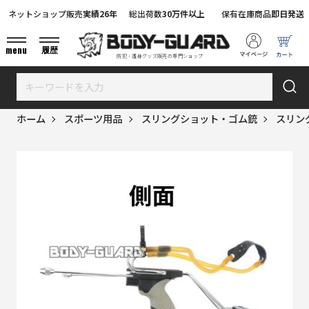
ネットショップ販売
実績26年
総出荷数
30万件以上
保有在庫商品
即日発送
menu
履歴
防犯・護身グッズ販売の専門ショップ
ホーム
スポーツ用品
スリングショット・ゴム銃
スリン