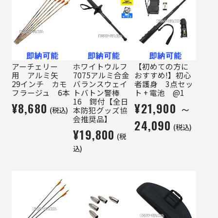
アーチェリー
ホワイトウルフ
【初めての方に
用 アルミ矢
7075アルミ合金
おすすめ!】初心
29インチ カモ
バランスウェイ
者護身 3点セッ
フラージュ 6本
トバトン警棒
ト + 電池 @1
16 鍔付【全日
¥8,680
¥21,900 ～
(税込)
本防犯グッズ協
会推奨品】
24,090
(税込)
¥19,800
(税
込)