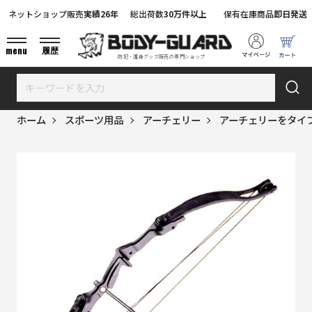
ネットショップ販売
実績26年
総出荷数
30万件以上
保有在庫商品
即日発送
menu
履歴
防犯・護身グッズ販売の専門ショップ
ホーム
スポーツ用品
アーチェリー
アーチェリーをタイ