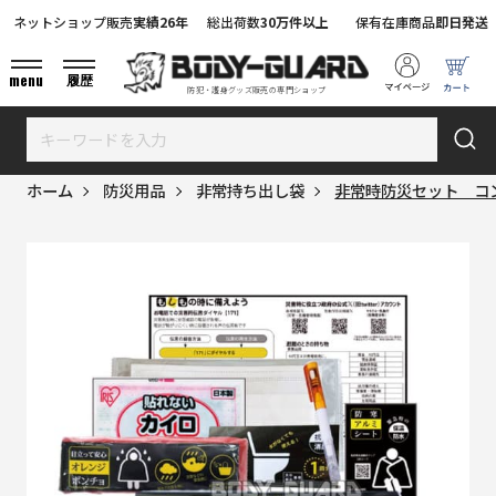
ネットショップ販売
実績26年
総出荷数
30万件以上
保有在庫商品
即日発送
menu
履歴
防犯・護身グッズ販売の専門ショップ
ホーム
防災用品
非常持ち出し袋
非常時防災セット コ