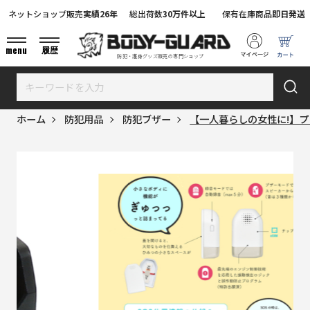
ネットショップ販売
実績26年
総出荷数
30万件以上
保有在庫商品
即日発送
menu
履歴
防犯・護身グッズ販売の専門ショップ
ホーム
防犯用品
防犯ブザー
【一人暮らしの女性に!】プ