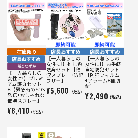
【一人暮らしの
【一人暮らしの
女性に!】推し色
女性に!】お手軽
護身セット【催
自宅防犯セット
【一人暮らしの
涙スプレー+防犯
【防犯フィルム
女性に!】プレミ
ブザー】
+アラーム+補助
アム護身セット
錠】
¥5,600
B【緊急時のSOS
(税込)
¥2,490
発信+おしゃれな
(税込)
催涙スプレー】
¥8,410
(税込)