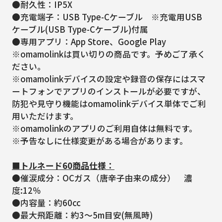
●耐久性：IP5X
●充電端子：USB Type-Cケーブル ※充電用USB
ケーブル(USB Type-Cケーブル)付属
●専用アプリ：App Store、Google Play
※omamolinkは買い切りの商品です。予めご了承く
ださい。
※omamolinkデバイスの設定や録音の保存にはスマ
ートフォンでアプリのインストールが必要ですが、
防犯や見守り機能はomamolinkデバイス単体でご利
用いただけます。
※omamolinkのアプリのご利用自体は無料です。
※予告なしに仕様変更がある場合があります。
■トルネード60商品仕様：
●催涙成分：OCガス（唐辛子由来の成分） 濃
度:12％
●内容量：約60cc
●最大飛距離：約3～5m目安(無風時)