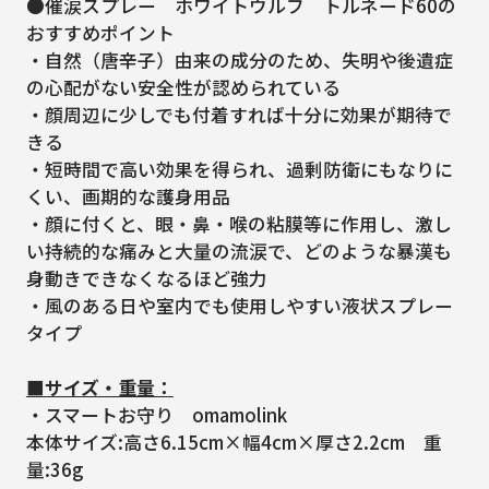
●催涙スプレー ホワイトウルフ トルネード60の
おすすめポイント
・自然（唐辛子）由来の成分のため、失明や後遺症
の心配がない安全性が認められている
・顔周辺に少しでも付着すれば十分に効果が期待で
きる
・短時間で高い効果を得られ、過剰防衛にもなりに
くい、画期的な護身用品
・顔に付くと、眼・鼻・喉の粘膜等に作用し、激し
い持続的な痛みと大量の流涙で、どのような暴漢も
身動きできなくなるほど強力
・風のある日や室内でも使用しやすい液状スプレー
タイプ
■サイズ・重量：
・スマートお守り omamolink
本体サイズ:高さ6.15cm×幅4cm×厚さ2.2cm 重
量:36g