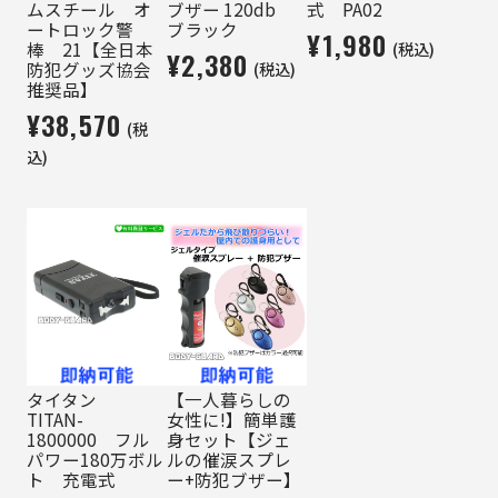
ムスチール オ
ブザー 120db
式 PA02
ートロック警
ブラック
¥1,980
(税込)
棒 21【全日本
¥2,380
(税込)
防犯グッズ協会
推奨品】
¥38,570
(税
込)
タイタン
【一人暮らしの
TITAN-
女性に!】簡単護
1800000 フル
身セット【ジェ
パワー180万ボル
ルの催涙スプレ
ト 充電式
ー+防犯ブザー】