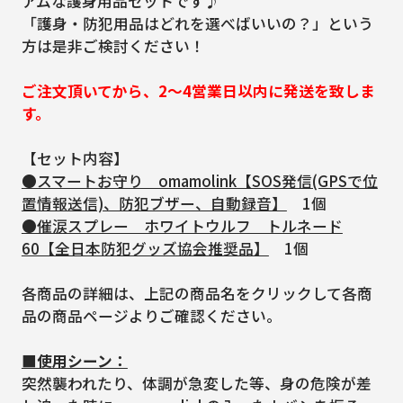
アムな護身用品セットです♪
「護身・防犯用品はどれを選べばいいの？」という
方は是非ご検討ください！
ご注文頂いてから、2～4営業日以内に発送を致しま
す。
【セット内容】
●スマートお守り omamolink【SOS発信(GPSで位
置情報送信)、防犯ブザー、自動録音】
1個
●催涙スプレー ホワイトウルフ トルネード
60【全日本防犯グッズ協会推奨品】
1個
各商品の詳細は、上記の商品名をクリックして各商
品の商品ページよりご確認ください。
■使用シーン：
突然襲われたり、体調が急変した等、身の危険が差