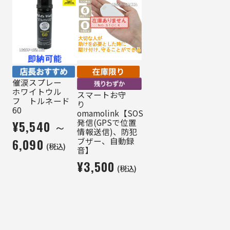
催涙スプレー
ホワイトウル
スマートお守
フ トルネード
り
60
omamolink【SOS
発信(GPSで位置
¥5,540 ～
情報送信)、防犯
ブザー、自動録
6,090
(税込)
音】
¥3,500
(税込)