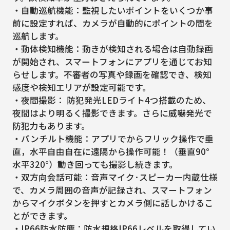
・自動巡航機能：監視したいポイントをいくつか事
前に設定すれば、カメラが自動的にポイントの間を
巡航します。
・動体検知機能：動きが検知される場合は自動録画
が開始され、スマートフォンにアプリを通じてお知
らせします。不審者の写真や録画を確認でき、検知
感度や検知エリアが設定可能です。
・夜間撮影： 防犯発光LEDライト4つ搭載のため、
夜間はより明るく撮影できます。さらに威嚇発光で
防犯力もあります。
・パンチルト機能：アプリでからフリック操作で垂
直，水平自由自在に遠隔から操作可能！（垂直90°
水平320°）動き回っても撮影し続きます。
・双方向会話可能：音声マイク·スピーカー内蔵仕様
で、カメラ周囲の音声が記録され、スマートフォン
からマイクボタンを押すとカメラ側に話しかけるこ
とができます。
・IP66防水防塵：防水規格IP66レベルを取得してい