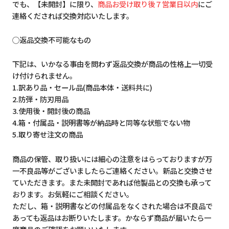
でも、【未開封】に限り、
商品お受け取り後７営業日以内
にご
連絡くだされば交換対応いたします。
◯返品交換不可能なもの
下記は、いかなる事由を問わず返品交換が商品の性格上一切受
け付けられません。
1.訳あり品・セール品(商品本体・送料共に)
2.防弾・防刃用品
3.使用後・開封後の商品
4.箱・付属品・説明書等が納品時と同等な状態でない物
5.取り寄せ注文の商品
商品の保管、取り扱いには細心の注意をはらっておりますが万
一不良品等がございましたらご連絡ください。新品と交換させ
ていただきます。また未開封であれば他製品との交換も承って
おります。お気軽にご相談ください。
ただし、箱・説明書などの付属品をなくされた場合は不良品で
あっても返品はお断りいたします。かならず商品が届いたら一