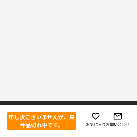
申し訳ございませんが、只
ご利用ガイド
ボディーガード公式SNS
今品切れ中です。
お気に入り
お問い合わせ