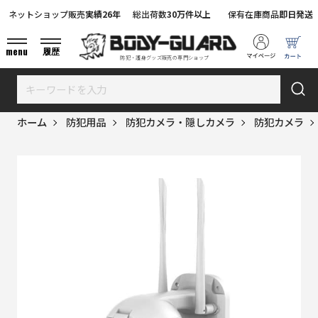
ネットショップ販売
実績26年
総出荷数
30万件以上
保有在庫商品
即日発送
menu
履歴
防犯・護身グッズ販売の専門ショップ
ホーム
防犯用品
防犯カメラ・隠しカメラ
防犯カメラ