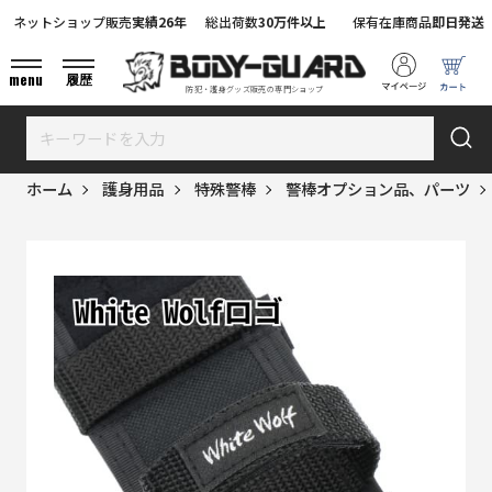
ネットショップ販売
実績26年
総出荷数
30万件以上
保有在庫商品
即日発送
menu
履歴
防犯・護身グッズ販売の専門ショップ
ホーム
護身用品
特殊警棒
警棒オプション品、パーツ