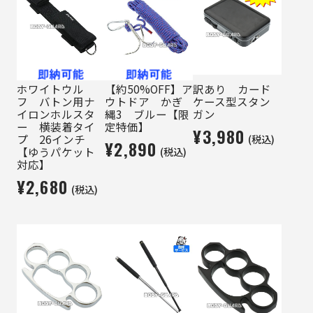
ホワイトウル
【約50%OFF】ア
訳あり カード
フ バトン用ナ
ウトドア かぎ
ケース型スタン
イロンホルスタ
縄3 ブルー【限
ガン
ー 横装着タイ
定特価】
¥3,980
(税込)
プ 26インチ
¥2,890
(税込)
【ゆうパケット
対応】
¥2,680
(税込)