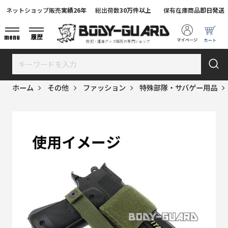
ネットショップ販売
実績26年
総出荷数
30万件以上
保有在庫商品
即日発送
menu
履歴
防犯・護身グッズ販売の専門ショップ
ホーム
その他
ファッション
特殊部隊・サバゲー用品