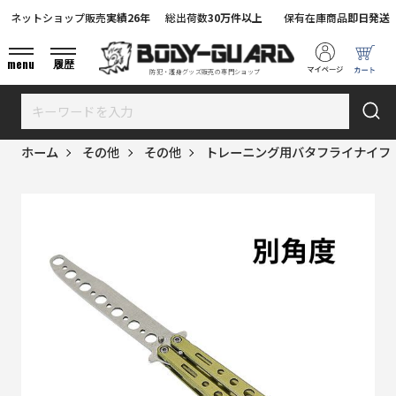
ネットショップ販売
実績26年
総出荷数
30万件以上
保有在庫商品
即日発送
menu
履歴
防犯・護身グッズ販売の専門ショップ
ホーム
その他
その他
トレーニング用バタフライナイフ