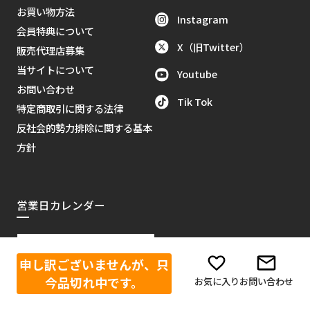
お買い物方法
Instagram
会員特典について
X（旧Twitter）
販売代理店募集
当サイトについて
Youtube
お問い合わせ
Tik Tok
特定商取引に関する法律
反社会的勢力排除に関する基本
方針
営業日カレンダー
2026年8月
＞＞
申し訳ございませんが、只
日
月
火
水
木
金
土
今品切れ中です。
お気に入り
お問い合わせ
1
2
3
4
5
6
7
8