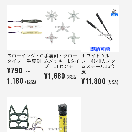
スローイング・C
手裏剣・クロー
ホワイトウル
タイプ 手裏剣
ムメッキ Lタイ
フ 4140カスタ
プ 11センチ
ムスチール16合
¥790 ～
皮
¥1,680
(税込)
1,180
¥11,800
(税込)
(税込)