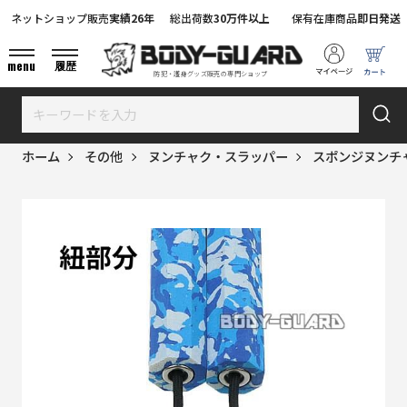
ネットショップ販売
実績26年
総出荷数
30万件以上
保有在庫商品
即日発送
menu
履歴
防犯・護身グッズ販売の専門ショップ
ホーム
その他
ヌンチャク・スラッパー
スポンジヌンチ