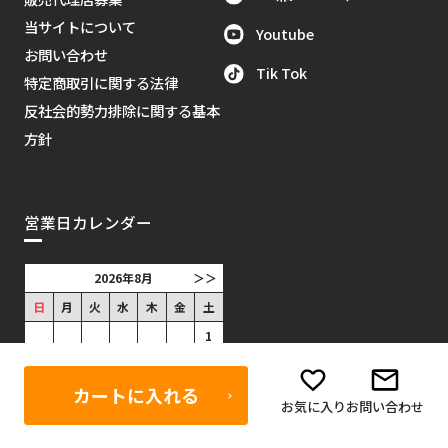
当サイトについて
Youtube
お問い合わせ
Tik Tok
特定商取引に関する法律
反社会的勢力排除に関する基本
方針
営業日カレンダー
2026年8月
＞＞
日
月
火
水
木
金
土
1
2
3
4
5
6
7
8
カートに入れる
9
10
11
12
13
14
15
お気に入り
お問い合わせ
16
17
18
19
20
21
22