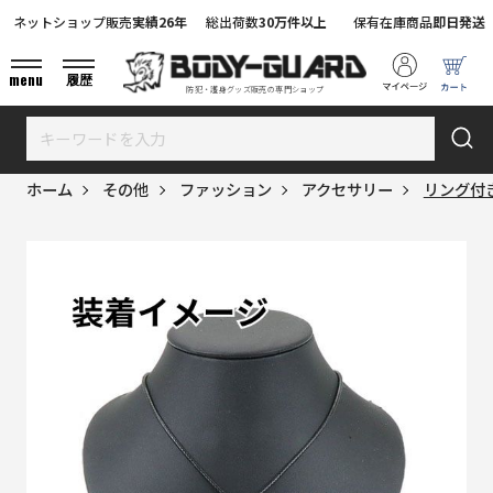
ネットショップ販売
実績26年
総出荷数
30万件以上
保有在庫商品
即日発送
menu
履歴
防犯・護身グッズ販売の専門ショップ
ホーム
その他
ファッション
アクセサリー
リング付