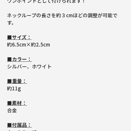
ワンポイントとして付けられます！
ネックループの長さを約３cmほどの調整が可能で
す。
■サイズ：
約6.5cm×約2.5cm
■カラー：
シルバー、ホワイト
■重量：
約11g
■素材：
合金
■付属品：