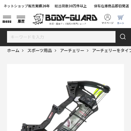
ネットショップ販売
実績26年
総出荷数
30万件以上
保有在庫商品
即日発送
menu
履歴
防犯・護身グッズ販売の専門ショップ
ホーム
スポーツ用品
アーチェリー
アーチェリーをタイ