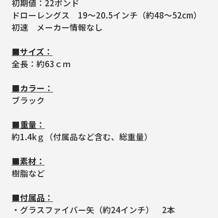
初期値：22ポンド
ドローレングス 19～20.5インチ（約48～52cm）
初速 メーカー情報なし
■サイズ：
全長：約63ｃｍ
■カラー：
ブラック
■重量：
約1.4kｇ（付属品など含む、総重量）
■素材：
樹脂など
■付属品：
・グラスファイバー矢（約24インチ） 2本